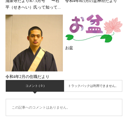
涌泉寺だよりR7.5月号 〜石
令和4年8の月の霊神符だより
平（せきへい）氏って知って...
お盆
令和4年2月の住職だより
コメント ( 0 )
トラックバックは利用できません。
この記事へのコメントはありません。