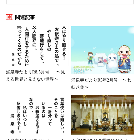
関連記事
涌泉寺だよりR8.5月号 〜見
える世界と見えない世界〜
涌泉寺だよりR5年2月号 〜七
転八倒〜