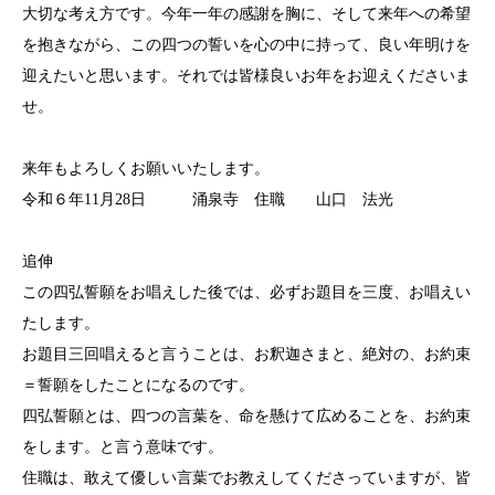
大切な考え方です。今年一年の感謝を胸に、そして来年への希望
を抱きながら、この四つの誓いを心の中に持って、良い年明けを
迎えたいと思います。それでは皆様良いお年をお迎えくださいま
せ。
来年もよろしくお願いいたします。
令和６年11月28日 涌泉寺 住職 山口 法光
追伸
この四弘誓願をお唱えした後では、必ずお題目を三度、お唱えい
たします。
お題目三回唱えると言うことは、お釈迦さまと、絶対の、お約束
＝誓願をしたことになるのです。
四弘誓願とは、四つの言葉を、命を懸けて広めることを、お約束
をします。と言う意味です。
住職は、敢えて優しい言葉でお教えしてくださっていますが、皆