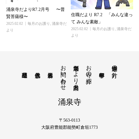
涌泉寺だよりR7.2月号 〜普
住職だより R7.2 「みんな違っ
賢菩薩様〜
て みんな素敵」
2025.02.02
毎月のお護り
,
涌泉寺だ
2025.02.02
毎月のお護り
,
涌泉寺だ
より
より
お問い合わせ
涌泉寺だより・月案内
お寺の紹介
涌泉寺の方針
涌泉寺
〒563-0113
大阪府豊能郡能勢町倉垣1773