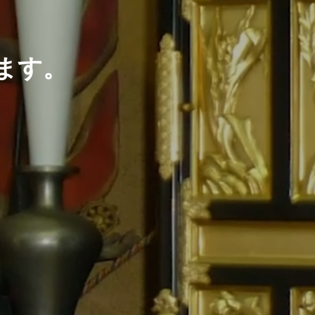
ま
す
。