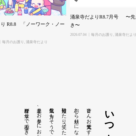
涌泉寺だよりR8.7月号 〜
り R8.8 「ノーワーク・ノー
き〜
2026.07.04
毎月のお護り
,
涌泉寺だよ
毎月のお護り
,
涌泉寺だより
毎日泣いたり笑ったりしましょう
皆さんお元気ですか。