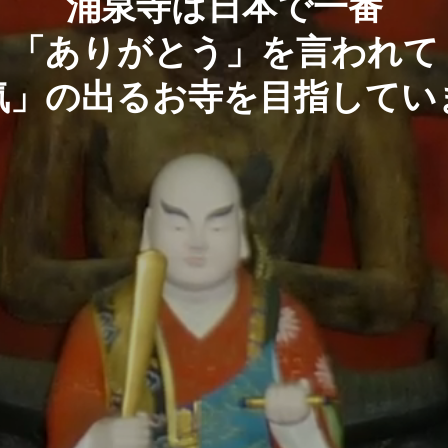
涌
泉
寺
は
日
本
で
一
番
「
あ
り
が
と
う
」
を
言
わ
れ
て
気
」
の
出
る
お
寺
を
目
指
し
て
い