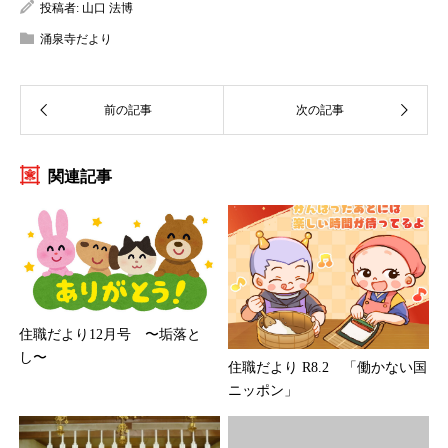
投稿者:
山口 法博
涌泉寺だより
関連記事
住職だより12月号 〜垢落と
し〜
住職だより R8.2 「働かない国
ニッポン」