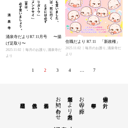
涌泉寺だよりR7.11月号 〜揚
住職だより R7.11 「新政権」
げ足取り〜
2025.11.02
毎月のお護り
,
涌泉寺だ
2025.11.02
毎月のお護り
,
涌泉寺だ
より
より
1
2
3
4
…
7
お問い合わせ
涌泉寺だより・月案内
お寺の紹介
涌泉寺の方針