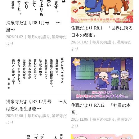
涌泉寺だよりR8.1月号 〜
住職だより R8.1 「世界に誇る
暦〜
日本の都市」
2026.01.02
毎月のお護り
,
涌泉寺だ
2026.01.02
毎月のお護り
,
涌泉寺だ
より
より
涌泉寺だよりR7.12月号 〜人
住職だより R7.12 「社員の本
は忘れる生き物〜
音」
2025.12.06
毎月のお護り
,
涌泉寺だ
2025.12.06
毎月のお護り
,
涌泉寺だ
より
より