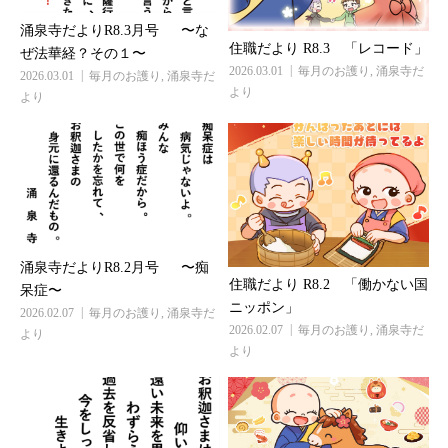
涌泉寺だよりR8.3月号 〜な
住職だより R8.3 「レコード」
ぜ法華経？その１〜
2026.03.01
毎月のお護り
,
涌泉寺だ
2026.03.01
毎月のお護り
,
涌泉寺だ
より
より
涌泉寺だよりR8.2月号 〜痴
住職だより R8.2 「働かない国
呆症〜
ニッポン」
2026.02.07
毎月のお護り
,
涌泉寺だ
2026.02.07
毎月のお護り
,
涌泉寺だ
より
より