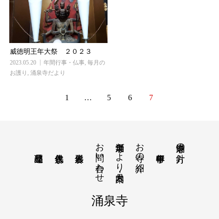
威徳明王年大祭 ２０２３
2023.05.20
年間行事・仏事
,
毎月の
お護り
,
涌泉寺だより
1
…
5
6
7
お問い合わせ
涌泉寺だより・月案内
お寺の紹介
涌泉寺の方針
涌泉寺