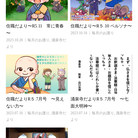
住職だより〜R5.11 常に青春
住職だより〜R５.10 ペルソナ〜
〜
2023.10.16
毎月のお護り
2023.10.28
毎月のお護り
,
涌泉寺だ
より
住職だよりR５.7月号 〜見え
涌泉寺だよりR５.7月号 〜七
ない力〜
面大明神〜
2023.07.16
毎月のお護り
,
涌泉寺だ
2023.07.14
毎月のお護り
,
涌泉寺だ
より
より