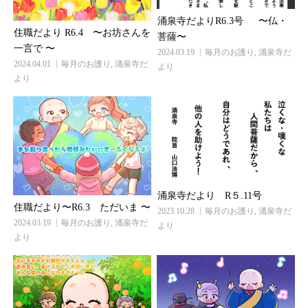
涌泉寺だよりR6.3号 〜仏・
住職だより R6.4 〜お坊さんを
菩薩〜
一言で 〜
2024.03.19
毎月のお護り
,
涌泉寺だ
2024.04.01
毎月のお護り
,
涌泉寺だ
より
より
涌泉寺だより R５.11号
住職だより〜R6.3 ただいま 〜
2023.10.28
毎月のお護り
,
涌泉寺だ
2024.03.19
毎月のお護り
,
涌泉寺だ
より
より