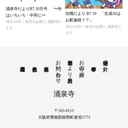
涌泉寺だよりR7.10月号 〜外
住職だより R7.10 「生成AIは
はいろいろ・中同じ〜
お釈迦様？？」
2025.10.05
毎月のお護り
,
涌泉寺だ
2025.10.05
毎月のお護り
,
涌泉寺だ
より
より
お問い合わせ
涌泉寺だより・月案内
お寺の紹介
涌泉寺の方針
涌泉寺
〒563-0113
大阪府豊能郡能勢町倉垣1773