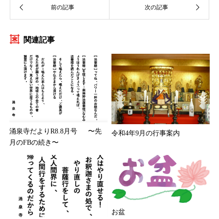
関連記事
涌泉寺だよりR8.8月号 〜先
令和4年9月の行事案内
月のFBの続き〜
お盆