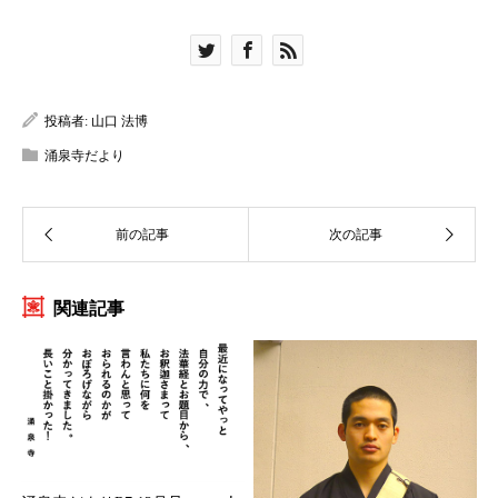
投稿者:
山口 法博
涌泉寺だより
関連記事