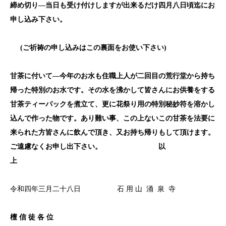
締め切り―当日も受け付けしますが出来るだけ四月八日頃迄にお
申し込み下さい。
(
ご祈祷の申し込みはこの裏面をお使い下さい)
甘茶に付いて―今年のお水も住職上人が二回目の荒行堂から持ち
帰った特別のお水です。その水を沸かして皆さんにお供養をする
甘茶ティーパックを煮立て、更に花祭り用の特別秘妙符を溶かし
込んで作った物です。あり難い事、この上ないこの甘茶を法要に
来られた方皆さんに飲んで頂き、又お持ち帰りもして頂けます。
ご遠慮なくお申し出下さい。 以
上
令和四年三月二十八日 石 用 山 涌 泉 寺
檀 信 徒 各 位