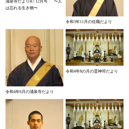
涌泉寺だよりR7.12月号 〜人
は忘れる生き物〜
令和3年11月の住職だより
令和4年8の月の霊神符だより
令和4年6月の涌泉寺だより