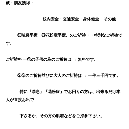
就・朋友獲得・
校内安全・交通安全・身体健全
その他
②喘息平癒 ③花粉症平癒、のご祈祷‥‥特別なご祈祷で
す。
ご祈祷料
―①の子供の為のご祈祷は
→
無料です。
②③のご祈祷並びに大人のご祈祷は
→
一件三千円です。
特に『喘息』『花粉症』でお困りの方は、出来るだけ本
人が直接お出で
下さるか、その方の肌着などをご持参下さい。