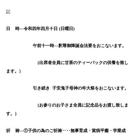
記
日
時―令和四年四月十日 (
日曜日)
午前十一時―釈尊御降誕会法要をおこないます。
(
出席者全員に甘茶のティーパックの供養を致し
ます。）
引き続き
子安鬼子母神の年大祭をおこないます。
(
お参りのお子さま全員に記念品をお渡し致しま
す。）
祈
祷―①子供の為のご祈祷‥‥無事育成・當病平癒・学業成