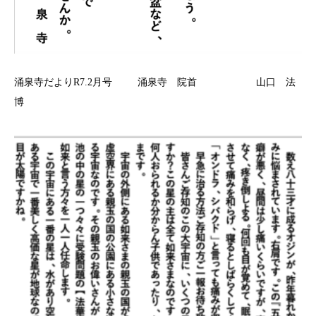
涌泉寺だよりR7.2月号 涌泉寺 院首 山口 法
博