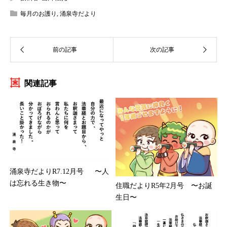
毎月のお護り
,
涌泉寺だより
関連記事
涌泉寺だよりR7.12月号 〜人
は忘れる生き物〜
住職だよりR5年2月号 〜お誕
生日〜