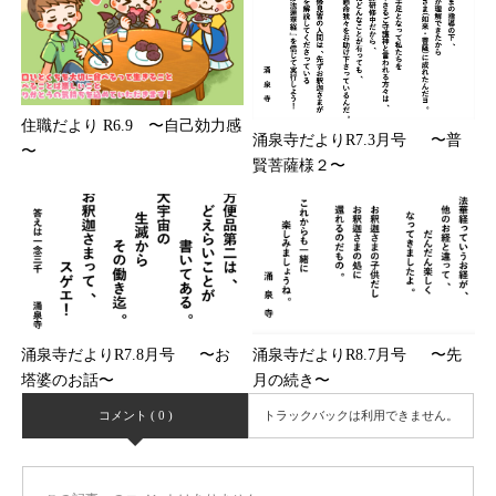
住職だより R6.9 〜自己効力感
涌泉寺だよりR7.3月号 〜普
〜
賢菩薩様２〜
涌泉寺だよりR7.8月号 〜お
涌泉寺だよりR8.7月号 〜先
塔婆のお話〜
月の続き〜
コメント ( 0 )
トラックバックは利用できません。