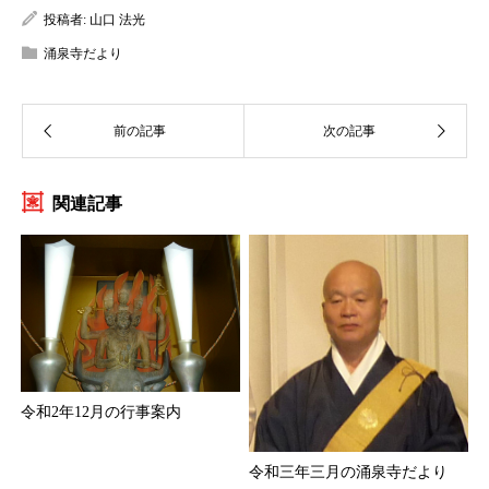
投稿者:
山口 法光
涌泉寺だより
関連記事
令和2年12月の行事案内
令和三年三月の涌泉寺だより