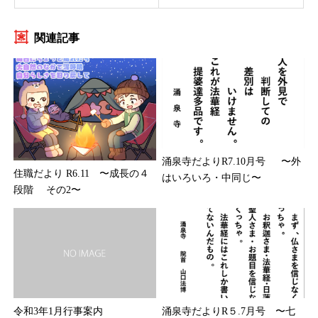
関連記事
涌泉寺だよりR7.10月号 〜外
住職だより R6.11 〜成長の４
はいろいろ・中同じ〜
段階 その2〜
涌泉寺だよりR５.7月号 〜七
令和3年1月行事案内