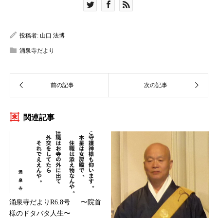
投稿者:
山口 法博
涌泉寺だより
関連記事
涌泉寺だよりR6.8号 〜院首
様のドタバタ人生〜