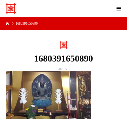
1680391650890
1680391650890
2023.5.5