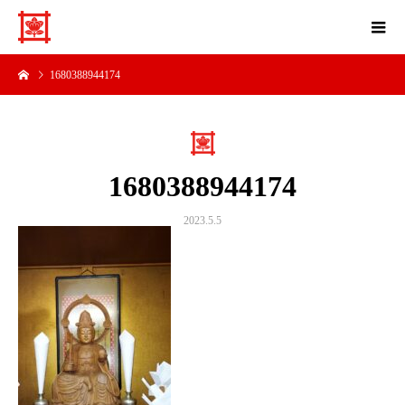
1680388944174
1680388944174
2023.5.5