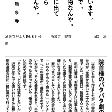
涌泉寺だよりR6.８月号 涌泉寺 院首 山口 法
博