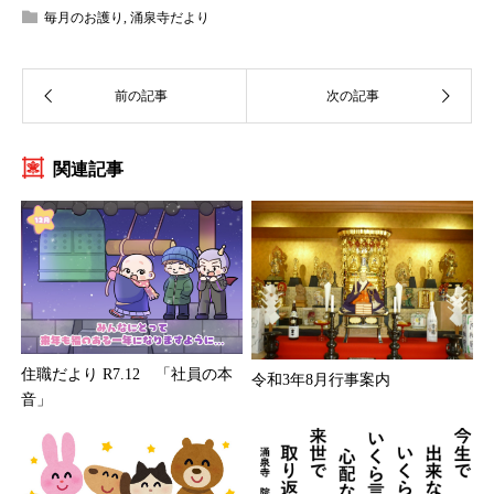
毎月のお護り
,
涌泉寺だより
関連記事
住職だより R7.12 「社員の本
令和3年8月行事案内
音」