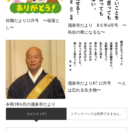
住職だより12月号 〜垢落と
涌泉寺だより R５年4月号 〜
し〜
烏合の衆になるな〜
涌泉寺だよりR7.12月号 〜人
は忘れる生き物〜
令和3年6月の涌泉寺だより
コメント ( 0 )
トラックバックは利用できません。