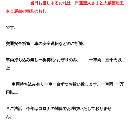
当日お渡しするお札は、日蓮聖人さまと大威徳明王
さま屏坐の特別のお札
です。
交通安全祈祷―車の安全運転などのご祈祷。
車両持ち込み無しー祈祷札･お守りのみ。
一車両 五千円以
上
車両持ち込み有りー車一台ずつお祓い致します。一車両
一万
円以上
＊ご法話―
今年はコロナの関係でお呼びいたしておりませ
ん。