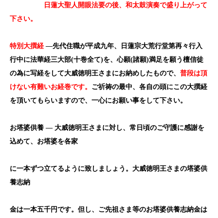
日蓮大聖人開眼法要の後、和太鼓演奏で盛り上がって
下さい。
特別大撰経
―先代住職が平成九年、日蓮宗大荒行堂第再々行入
行中に法華経三大部(
十巻全て)
を、心願(
諸願)
満足を願う檀信徒
の為に写経をして大威徳明王さまにお納めしたもので、
普段は頂
けない有難いお経巻です。
ご祈祷の最中、各自の頭にこの大撰経
を頂いてもらいますので、一心にお願い事をして下さい。
お塔婆供養
―
大威徳明王さまに対し、常日頃のご守護に感謝を
込めて、お塔婆を各家
に一本ずつ立てるように致しましょう。大威徳明王さまの塔婆供
養志納
金は一本五千円です。
但し、ご先祖さま等のお塔婆供養志納金は