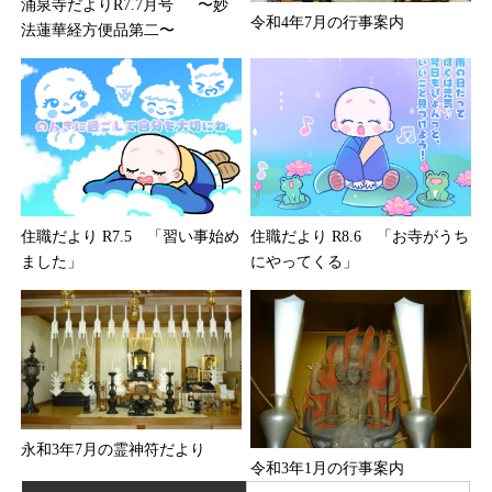
涌泉寺だよりR7.7月号 〜妙
令和4年7月の行事案内
法蓮華経方便品第二〜
住職だより R7.5 「習い事始め
住職だより R8.6 「お寺がうち
ました」
にやってくる」
永和3年7月の霊神符だより
令和3年1月の行事案内