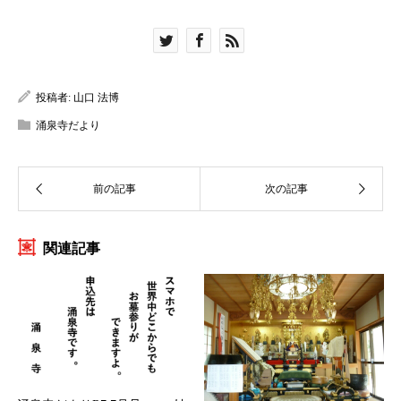
投稿者:
山口 法博
涌泉寺だより
関連記事