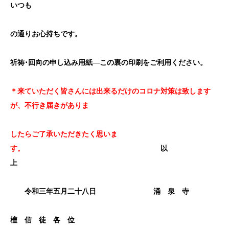
いつも
の通りお心持ちです。
祈祷･回向の申し込み用紙
―この裏の印刷をご利用ください。
＊来ていただく皆さんには出来るだけのコロナ対策は致します
が、不行き届きがありま
したらご了承いただきたく思いま
す。
以
上
令和三年五月二十八日
涌 泉 寺
檀 信 徒 各 位