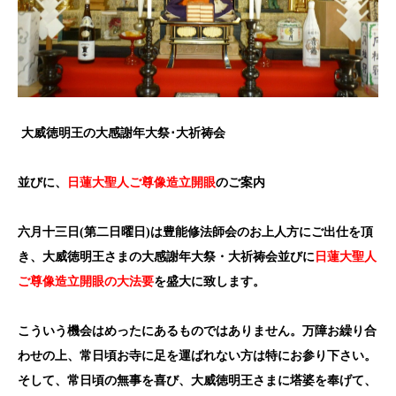
大威徳明王の大感謝年大祭･大祈祷会
並びに、
日蓮大聖人ご尊像造立開眼
のご案内
六月十三日(
第二日曜日)
は豊能修法師会のお上人方にご出仕を頂
き、大威徳明王さまの大感謝年大祭・大祈祷会並びに
日蓮大聖人
ご尊像造立開眼の大法要
を盛大に致します。
こういう機会はめったにあるものではありません。万障お繰り合
わせの上、常日頃お寺に足を運ばれない方は特にお参り下さい。
そして、常日頃の無事を喜び、大威徳明王さまに塔婆を奉げて、