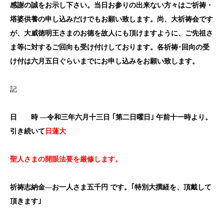
感謝の誠をお示し下さい。当日お参りの出来ない方々はご祈祷・
塔婆供養の申し込みだけでもお願い致します。尚、大祈祷会です
が、大威徳明王さまのお德を故人にも頂けますように、ご先祖さ
ま等に対するご回向も受け付けしております。各祈祷･回向の受
け付は六月五日ぐらいまでにお申し込みをお願い致します。
記
日
時
―令和三年六月十三日
｢第二日曜日｣
午前十一時より。
引き続いて
日蓮大
聖人さまの開眼法要を厳修します。
祈祷志納金―お一人さま五千円
です。
｢特別大撰経を、頂戴して
頂きます｣