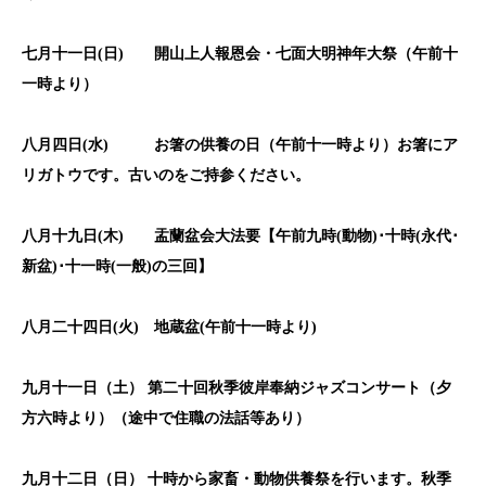
七月
十
一
日(
日)
開山上人報恩会・七面大明神年大祭（午前十
一時より）
八月四日(
水)
お箸の供養の日（午前十一時より）お箸にア
リガトウです。古いのをご持参ください。
八月十九日(
木)
盂蘭盆会大法要【午前九時(
動物)
･十時(
永代･
新盆)
･十一時(
一般)
の三回】
八月二十四日
(
火
)
地蔵盆(午前十一時より)
九月
十一
日（土）
第二十回秋季彼岸奉納ジャズコンサート（夕
方六時より）（途中で住職の法話等あり）
九月
十二
日（日） 十時から家畜・動物供養祭を行います。秋季