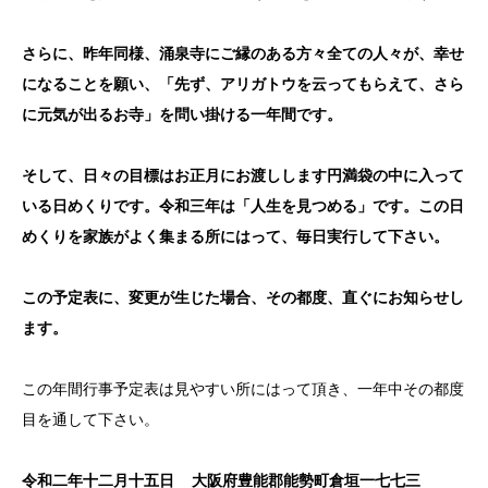
さらに、昨年同様、涌泉寺にご縁のある方々全ての人々が、幸せ
になることを願い、「先ず、アリガトウを云ってもらえて、さら
に元気が出るお寺」を問い掛ける一年間です。
そして、日々の目標はお正月にお渡しします円満袋の中に入って
いる日めくりです。
令和三年は
「人生を見つめる」
です。この日
めくりを家族がよく集まる所にはって、毎日
実行して
下さい。
この予定表に、変更が生じた場合、その都度、直ぐにお知らせし
ます。
この年間行事予定表は見やすい所にはって頂き、一年中その都度
目を通して下さい。
令和二年
十二月十五日
大阪府豊能郡能勢町倉垣一七七三