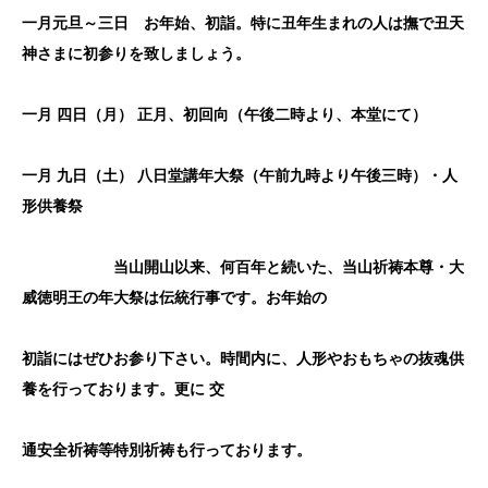
一月元旦～三日 お年始、初詣。特に丑年生まれの人は撫で丑天
神さまに初参りを致しましょう。
一月
四日（
月
）
正月、初回向（午後二時より、本堂にて）
一月
九日（土）
八日堂講年大祭（午前九時より午後三時）・人
形供養祭
当山開山以来、何百年と続いた、当山祈祷本尊・大
威徳明王の年大祭は伝統行事です。お年始の
初詣にはぜひお参り下さい。時間内に、人形やおもちゃの抜魂供
養を行っております。更に
交
通安全祈祷等特別祈祷も行っております。