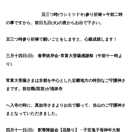
丑三つ時
(
ウシミツドキ
)
参り祈祷＝午前二時
の事ですから、前日九日
(
火
)
の夜からお出で下さい。
丑三つ時参り祈祷で願いごとをしますと、心願成就します！
三月十四日(
日)
春季彼岸会･常富大菩薩感謝祭（午前十一時よ
り）
常富大菩薩さまは京都を中心とした近畿地方の特別なご守護神さ
まです。前住職(院首)が涌泉寺
へ入寺の時に、真如寺さまよりお出で願って、当山のご守護神さ
まとなっていただきました。
四月十一日(
日)
釈尊降誕会【花祭り】・子安鬼子母神年大祭