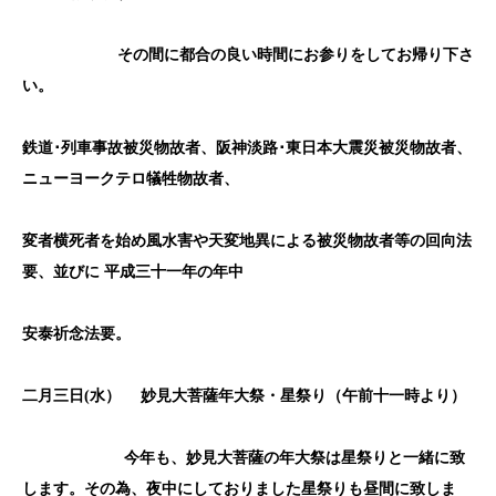
その間に都合の良い時間にお参りをしてお帰り下さ
い。
鉄道･列車事故被災物故者、阪神淡路･東日本大震災被災物故者、
ニューヨークテロ犠牲物故者、
変者横死者を始め風水害や天変地異による被災物故者等の回向法
要、並びに
平成三十一年の年中
安泰祈念法要。
二月三日(
水）
妙見大菩薩年大祭・星祭り（午前十一時より）
今年も、妙見大菩薩の年大祭は星祭りと一緒に致
します。その為、夜中にしておりました星祭りも昼間に致しま