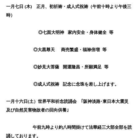
一月七日 (
木)
正月、初祈祷・成人式祝祷（午前十時より午後三
時）
◎七面大明神
家内安全・身体健全
等
◎大黒尊天
商売繁盛・福禄倍増
等
◎妙見大菩薩
開運隆昌・所願満足
等
◎成人式祝祷
記念に念珠を差し上げます
。
一月十六日(
土）世界平和祈念読誦会 ｢阪神淡路･東日本大震災
及び自然災害物故者の回向供養｣
午前九時より約八時間掛けて法華経三大部全部を読
誦しております。