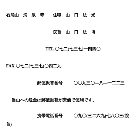
石涌山 涌 泉 寺 住職 山 口 法 光
院首 山 口 法 博
TEL.
〇七二
(
七三七
)
一四四〇
FAX.
〇七二
(
七三七
)
〇四二九
郵便振替番号
〇〇九三〇―八―一二二三
当山への送金は郵便振替が安価で便利です。
携帯電話番号
〇九〇(
三二六九)
七八〇三(
院
首)