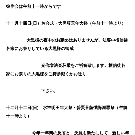
彼岸会は午前十一時からです
十一月十
四
日(
日）お会式・大黒尊天年大祭（午前十一時より）
大黒様の夜中のお勤めはありませんが、法要中檀信徒
各家にお祭りし
て
いる大黒様の御威
光倍増法楽荘厳をご祈祷致します。檀信徒各
家にお祭りの大黒様をご持参戴くかお送り
下さい。
十二月
十二
日(
日)
水神明王年大祭・普賢菩薩懺悔滅罪祭（午前
十一時より）
今年一年間の反省と、決意も新たにして、新しい年