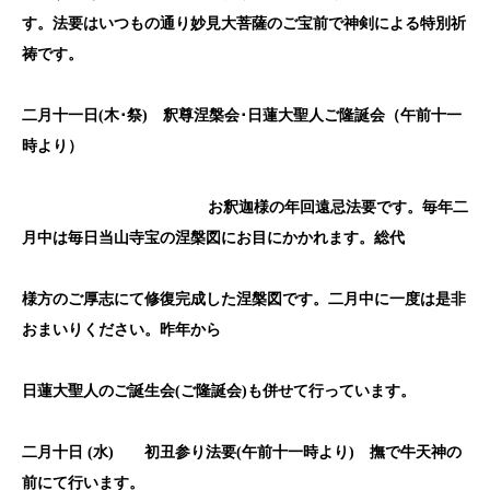
す。法要はいつもの通り妙見大菩薩のご宝前で神剣による特別祈
祷です。
二月十一日(
木･祭)
釈尊涅槃会･日蓮大聖人ご隆誕会（午前十一
時より）
お釈迦様の年回遠忌法要です。毎年二
月中は毎日当山寺宝の涅槃図にお目にかかれます。総代
様方のご厚志にて修復完成した涅槃図です。二月中に一度は是非
おまいりください。昨年から
日蓮大聖人のご誕生会
(
ご隆誕会
)
も併せて行っています。
二月十日
(
水
)
初丑参り法要
(
午前十一時より
)
撫で牛天神の
前にて行います。