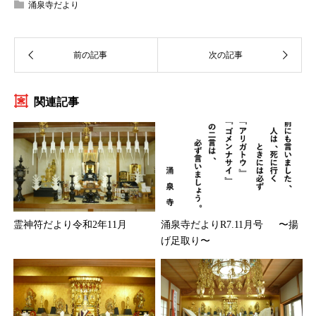
涌泉寺だより
関連記事
霊神符だより令和2年11月
涌泉寺だよりR7.11月号 〜揚
げ足取り〜