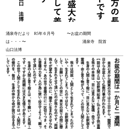
涌泉寺だより R5年６月号 〜お盆の期間
は・・・〜 涌泉寺 院首
山口法博