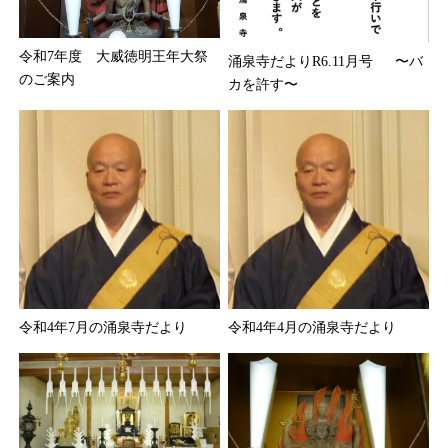
令和7年度 大威徳明王年大祭
涌泉寺だよりR6.11月号 〜バ
のご案内
カを許す〜
令和4年7月の涌泉寺だより
令和4年4月の涌泉寺だより