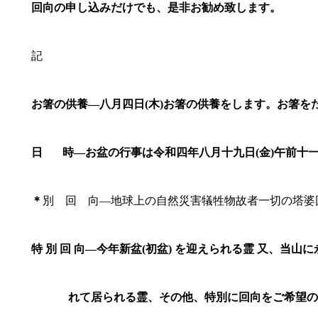
回向の申し込みだけでも、是非お勧め致します。
記
お箸の供養―八月四日(
木)
お箸の供養をします。お箸を
日
時―お盆の行事は令和四年八月十九日
(
金
)
午前十
＊
別 回 向―地球上の自然災害犠牲物故者一切の塔婆
特
別
回
向―今年新盆
(
初盆
)
を迎えられる霊
又、当山に
れて居られる霊、その他、特別に回向をご希望