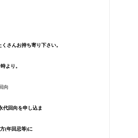
たくさんお持ち寄り下さい。
一時
より。
回向
永代回向を申し込ま
の方
(
年回忌等
)
に