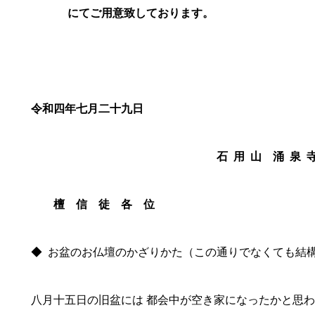
にてご用意致しております。
以
令和四年七月二十九日
石
用
山
涌
泉
檀 信 徒 各 位
◆ お盆のお仏壇のかざりかた（この通りでなくても結
八月十五日の旧盆には 都会中が空き家になったかと思わ