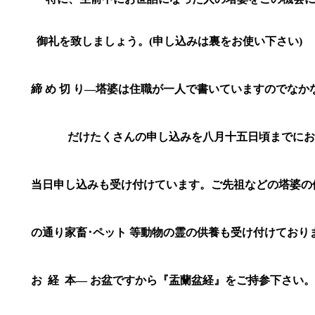
御礼を致しましょう。
(
申し込みは裏をお使い下さい
)
締
め
切
り―塔婆は住職が一人で書いていますのでなか
だけたくさんの申し込みを八月十五日頃までに
当日申し込みも受け付けています。ご先祖などの塔婆の
の通り家畜･ペット
等動物の霊の供養も受け付けており
お
経
本―
お盆ですから『盂蘭盆経』をご持参下さい