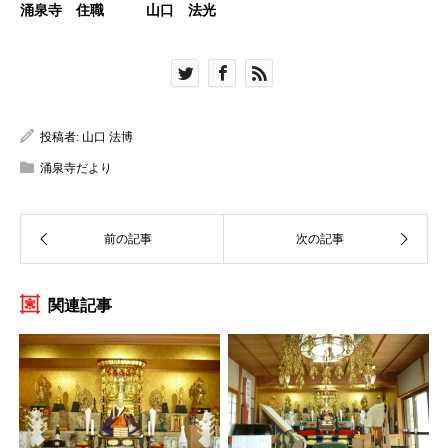
涌泉寺 住職 山口 法光
投稿者:
山口 法博
涌泉寺だより
関連記事