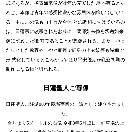
式であるが、多寶如来像が壮年の充実した趣 が有るとす
れば、本像は青年の感受性豊かな雰囲気を醸し出してい
る。更にこの像も両手首が全体 との調和に欠けているの
は、日蓮宗に改宗されたおりに、薬師如来像を釈迦如来
像に改変した後 補であることが想像される。また、ゆっ
たりとした像容や、や々面長で細身の上衣紋等も繊細で
形 式化しているところからやはり平安後期か鎌倉初期の
制作になる物と思われる。
日蓮聖人ご尊像
日蓮聖人ご降誕800年慶讃事業の一環として建立されまし
た。
台座より5メートルの石像 令和3年6月13日 駐車場の上