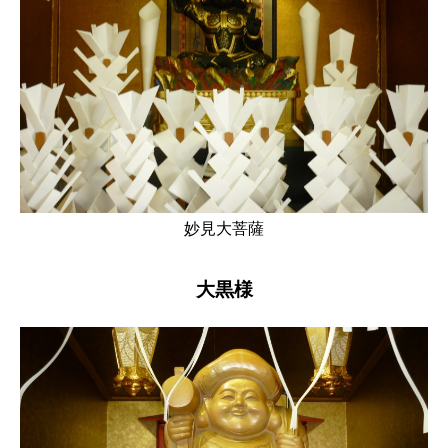
妙見大菩薩
大黒様