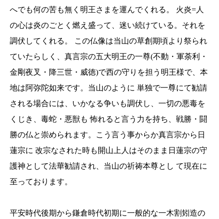
へでも何の苦も無く明王さまを運んでくれる。 火炎=人
の心は炎のごとく燃え盛って、迷い続けている。それを
調伏してくれる。 この仏像は当山の草創期頃より祭られ
ていたらしく、真言宗の五大明王の一尊(不動・軍荼利・
金剛夜叉・降三世・威徳)で西の守りを担う明王様で、本
地は阿弥陀如来です。当山のように 単独で一尊にて勧請
される場合には、いかなる争いも調伏し、一切の悪毒を
くじき、毒蛇・悪獣も 怖れると言う力を持ち、戦勝・闘
勝の仏と崇められます。こう言う事からか真言宗から日
蓮宗に 改宗なされた時も開山上人はそのまま日蓮宗の守
護神として法華勧請され、当山の祈祷本尊とし て現在に
至っております。
平安時代後期から鎌倉時代初期に一般的な一木割矧造の