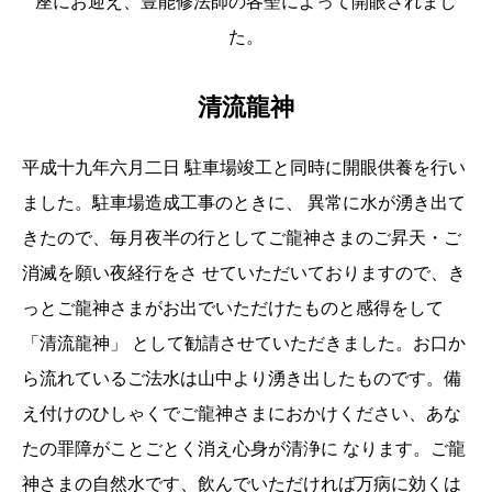
座にお迎え、豊能修法師の各聖によって開眼されまし
た。
清流龍神
平成十九年六月二日 駐車場竣工と同時に開眼供養を行い
ました。駐車場造成工事のときに、 異常に水が湧き出て
きたので、毎月夜半の行としてご龍神さまのご昇天・ご
消滅を願い夜経行をさ せていただいておりますので、き
っとご龍神さまがお出でいただけたものと感得をして
「清流龍神」 として勧請させていただきました。お口か
ら流れているご法水は山中より湧き出したものです。備
え付けのひしゃくでご龍神さまにおかけください、あな
たの罪障がことごとく消え心身が清浄に なります。ご龍
神さまの自然水です、飲んでいただければ万病に効くは