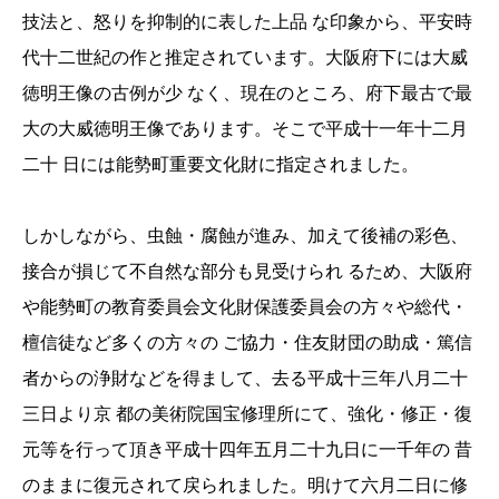
技法と、怒りを抑制的に表した上品 な印象から、平安時
代十二世紀の作と推定されています。大阪府下には大威
徳明王像の古例が少 なく、現在のところ、府下最古で最
大の大威徳明王像であります。そこで平成十一年十二月
二十 日には能勢町重要文化財に指定されました。
しかしながら、虫蝕・腐蝕が進み、加えて後補の彩色、
接合が損じて不自然な部分も見受けられ るため、大阪府
や能勢町の教育委員会文化財保護委員会の方々や総代・
檀信徒など多くの方々の ご協力・住友財団の助成・篤信
者からの浄財などを得まして、去る平成十三年八月二十
三日より京 都の美術院国宝修理所にて、強化・修正・復
元等を行って頂き平成十四年五月二十九日に一千年の 昔
のままに復元されて戻られました。明けて六月二日に修