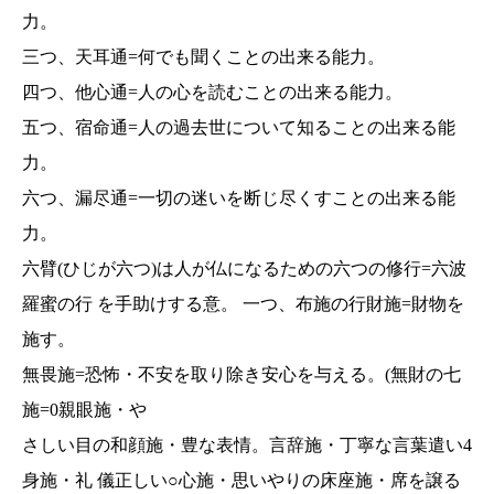
力。
三つ、天耳通=何でも聞くことの出来る能力。
四つ、他心通=人の心を読むことの出来る能力。
五つ、宿命通=人の過去世について知ることの出来る能
力。
六つ、漏尽通=一切の迷いを断じ尽くすことの出来る能
力。
六臂(ひじが六つ)は人が仏になるための六つの修行=六波
羅蜜の行 を手助けする意。 一つ、布施の行財施=財物を
施す。
無畏施=恐怖・不安を取り除き安心を与える。(無財の七
施=0親眼施・や
さしい目の和顔施・豊な表情。言辞施・丁寧な言葉遣い4
身施・礼 儀正しい○心施・思いやりの床座施・席を譲る