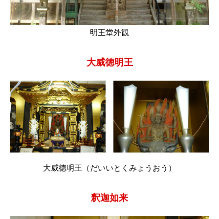
明王堂外観
大威徳明王
大威徳明王（だいいとくみょうおう）
釈迦如来