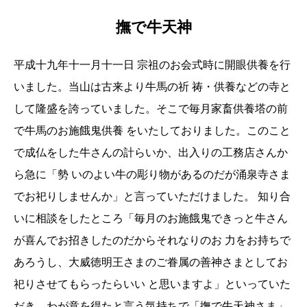
撫で牛天神
平成十九年十一月十一日 宗祖のお会式時に開眼供養を行
いました。当山は古来より牛馬の祈 祷・供養などの寺と
して隆盛を誇っていました。そこで毎月家畜供養塔の前
で牛馬のお施餓鬼供養 をいたしておりました。このこと
で成仏をした牛さんの計らいか、出入りの工務店さんか
ら急に「勢 いのよい牛の彫り物があるのだが涌泉寺さま
でお祀りしませんか」と言っていただけました。 知り合
いに相談をしたところ「毎月のお施餓鬼できっと牛さん
が喜んでお招きしたのだからそれなりのお 力をお持ちで
あろうし、大威徳明王さまのご眷属の善神さまとしてお
祀りさせてもらったらいい と思いますよ」といっていた
だき、わが意を得たと言う気持ちで「撫で牛天神さま」