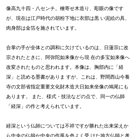
像高九十四・八センチ。檜寄せ木造り、彫眼の像です
が、現在は江戸時代の胡粉下地に衣部は黒 い泥絵の具、
肉身部は金箔を施されています。
合掌の手が全体との調和に欠けているのは、日蓮宗に改
宗されたときに、阿弥陀如来像から現 在の多宝如来像へ
改変されたものと思われます。本像は、胸部内に「経
深」と読める墨書がありま すが、これは、野間西山今養
寺の文部省指定重要文化財木造大日如来坐像の鳩尾にも
あります。 また、様式・技法などの点で、同一の仏師
「経深」の作と考えられています。
経深という仏師については不祥ですが勝れた出来栄えか
ら中央の仏師か中央の作風を色よく受 けた地方仏師と考