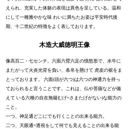
えられ、充実した体躯の表現は異色を呈している。温和
にして一種雅やかな味 わいに満ちたお姿は平安時代後
期、十二世紀の特徴をよく表しております。
木造大威徳明王像
像高百二・七センチ。六面六臂六足の憤怒形で、水牛に
またがって火炎光背を負い、条帛を懸けて 虎皮の裾をま
とっております。 六面(頭が六つ)は六つの神通力を持っ
ておられると言うことです。これは、仏や菩薩などが備
えて いる六種の自在無礙むげ=さまたげがない)な能力の
こと。
一つ、神足通どこにでも行くことの出来る能力。
二つ、天眼通=透視をして何でも見えることの出来る能