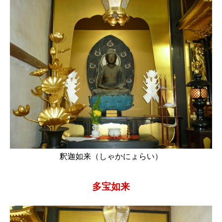
釈迦如来（しゃかにょらい）
多宝如来