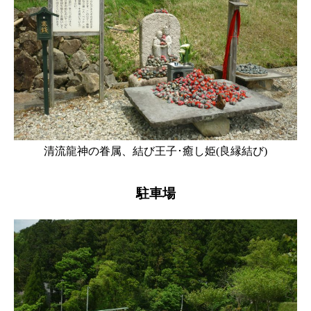
清流龍神の眷属、結び王子･癒し姫(良縁結び)
駐車場