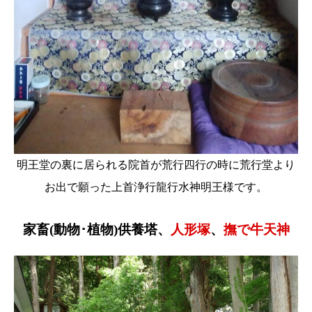
明王堂の裏に居られる院首が荒行四行の時に荒行堂より
お出で願った上首浄行龍行水神明王様です。
家畜(動物･植物)供養塔、
人形塚
、
撫で牛天神