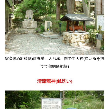
家畜(動物･植物)供養塔、人形塚、撫で牛天神(痛い所を撫
でて傷病痛能解)
清流龍神(銭洗い)