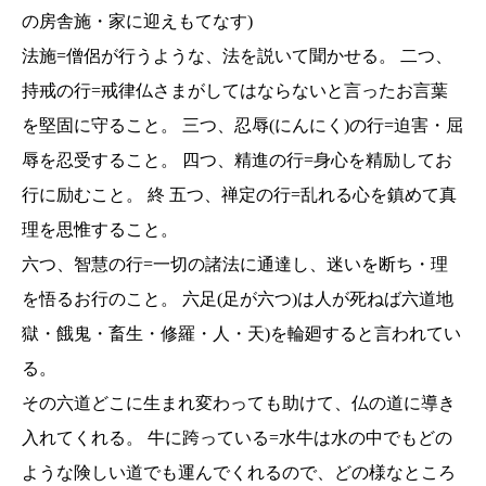
の房舎施・家に迎えもてなす)
法施=僧侶が行うような、法を説いて聞かせる。 二つ、
持戒の行=戒律仏さまがしてはならないと言ったお言葉
を堅固に守ること。 三つ、忍辱(にんにく)の行=迫害・屈
辱を忍受すること。 四つ、精進の行=身心を精励してお
行に励むこと。 終 五つ、禅定の行=乱れる心を鎮めて真
理を思惟すること。
六つ、智慧の行=一切の諸法に通達し、迷いを断ち・理
を悟るお行のこと。 六足(足が六つ)は人が死ねば六道地
獄・餓鬼・畜生・修羅・人・天)を輪廻すると言われてい
る。
その六道どこに生まれ変わっても助けて、仏の道に導き
入れてくれる。 牛に跨っている=水牛は水の中でもどの
ような険しい道でも運んでくれるので、どの様なところ