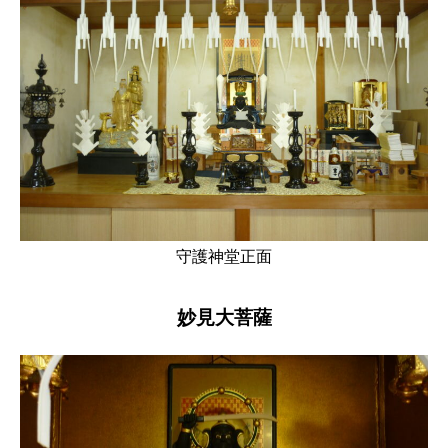
守護神堂正面
妙見大菩薩