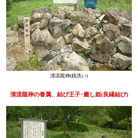
清流龍神(銭洗い)
清流龍神の眷属、結び王子･癒し姫(良縁結び)