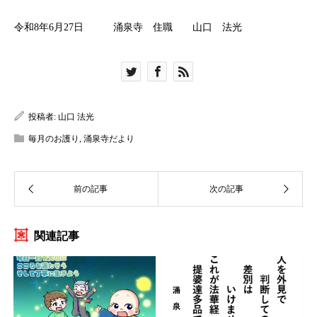
令和8年6月27日 涌泉寺 住職 山口 法光
投稿者:
山口 法光
毎月のお護り
,
涌泉寺だより
関連記事