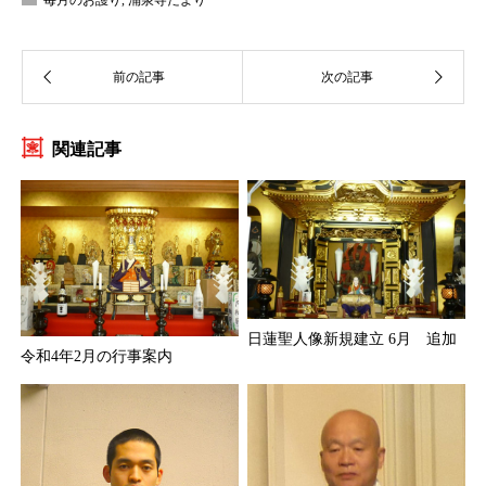
毎月のお護り
,
涌泉寺だより
関連記事
日蓮聖人像新規建立 6月 追加
令和4年2月の行事案内