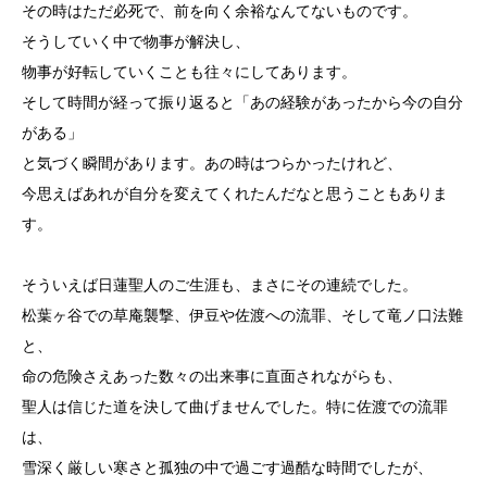
その時はただ必死で、前を向く余裕なんてないものです。
そうしていく中で物事が解決し、
物事が好転していくことも往々にしてあります。
そして時間が経って振り返ると「あの経験があったから今の自分
がある」
と気づく瞬間があります。あの時はつらかったけれど、
今思えばあれが自分を変えてくれたんだなと思うこともありま
す。
そういえば日蓮聖人のご生涯も、まさにその連続でした。
松葉ヶ谷での草庵襲撃、伊豆や佐渡への流罪、そして竜ノ口法難
と、
命の危険さえあった数々の出来事に直面されながらも、
聖人は信じた道を決して曲げませんでした。特に佐渡での流罪
は、
雪深く厳しい寒さと孤独の中で過ごす過酷な時間でしたが、