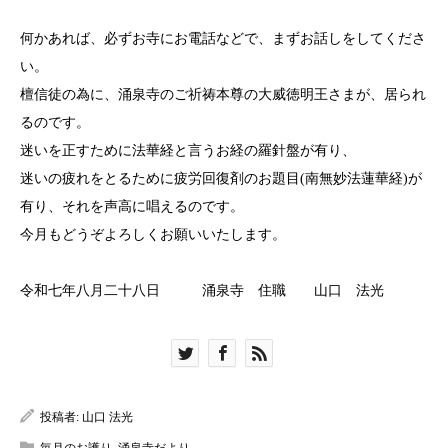
何かあれば、必ずお寺にお電話などで、まずお話しをしてくださ
い。
檀信徒の為に、涌泉寺のご祈祷本尊の大威徳明王さまが、居られ
るのです。
迷いを正すために法華経と言うお経の羅針盤が有り、
迷いの疲れをとるために疲労回復剤のお題目(南無妙法蓮華経)が
有り、それを声高に唱えるのです。
今月もどうぞよろしくお願いいたします。
令和七年八月二十八日 涌泉寺 住職 山口 法光
投稿者:
山口 法光