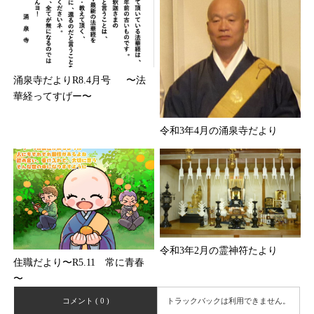
涌泉寺だよりR8.4月号 〜法
華経ってすげー〜
令和3年4月の涌泉寺だより
令和3年2月の霊神符たより
住職だより〜R5.11 常に青春
〜
コメント ( 0 )
トラックバックは利用できません。