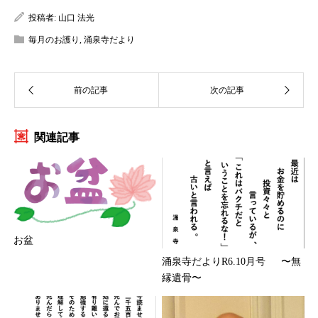
投稿者:
山口 法光
毎月のお護り
,
涌泉寺だより
関連記事
お盆
涌泉寺だよりR6.10月号 〜無
縁遺骨〜